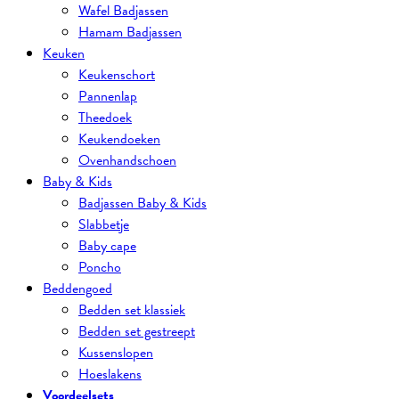
Wafel Badjassen
Hamam Badjassen
Keuken
Keukenschort
Pannenlap
Theedoek
Keukendoeken
Ovenhandschoen
Baby & Kids
Badjassen Baby & Kids
Slabbetje
Baby cape
Poncho
Beddengoed
Bedden set klassiek
Bedden set gestreept
Kussenslopen
Hoeslakens
Voordeelsets