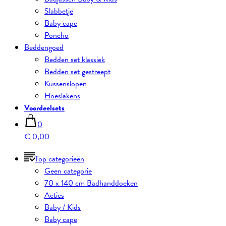
Slabbetje
Baby cape
Poncho
Beddengoed
Bedden set klassiek
Bedden set gestreept
Kussenslopen
Hoeslakens
Voordeelsets
0
€ 0,00
Top categorieën
Geen categorie
70 x 140 cm Badhanddoeken
Acties
Baby / Kids
Baby cape