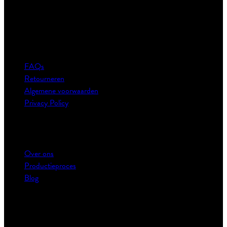
Klantenservice
FAQs
Retourneren
Algemene voorwaarden
Privacy Policy
The One Towelling®
Over ons
Productieproces
Blog
Zoek je favoriete artikel