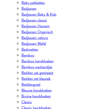
Baby pakketten
Badjassen
Badjassen Baby & Kids
Badjassen classic
Badjassen Hamam
Badjassen Organisch
Badjassen velours
Badjassen Wafel
Badmatten
Bamboo
Bamboo handdoeken
Bamboo washandjes
Bedden set gestreept
Bedden set klassiek
Beddengoed
Blauwe handdoeken
Bruine handdoeken
Classic
Classic handdoeken