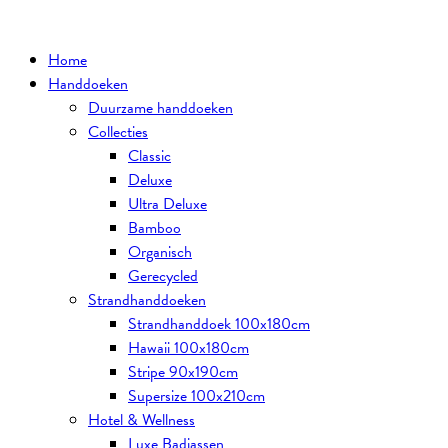
Ga
naar
Home
de
Handdoeken
inhoud
Duurzame handdoeken
Collecties
Classic
Deluxe
Ultra Deluxe
Bamboo
Organisch
Gerecycled
Strandhanddoeken
Strandhanddoek 100x180cm
Hawaii 100x180cm
Stripe 90x190cm
Supersize 100x210cm
Hotel & Wellness
Luxe Badjassen