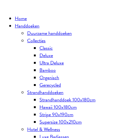
Ga
naar
Home
de
Handdoeken
inhoud
Duurzame handdoeken
Collecties
Classic
Deluxe
Ultra Deluxe
Bamboo
Organisch
Gerecycled
Strandhanddoeken
Strandhanddoek 100x180cm
Hawaii 100x180cm
Stripe 90x190cm
Supersize 100x210cm
Hotel & Wellness
Luxe Badjassen