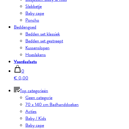
Slabbetje
Baby cape
Poncho
Beddengoed
Bedden set klassiek
Bedden set gestreept
Kussenslopen
Hoeslakens
Voordeelsets
0
€ 0,00
Top categorieën
Geen categorie
70 x 140 cm Badhanddoeken
Acties
Baby / Kids
Baby cape