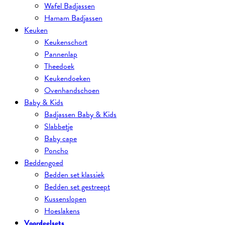
Wafel Badjassen
Hamam Badjassen
Keuken
Keukenschort
Pannenlap
Theedoek
Keukendoeken
Ovenhandschoen
Baby & Kids
Badjassen Baby & Kids
Slabbetje
Baby cape
Poncho
Beddengoed
Bedden set klassiek
Bedden set gestreept
Kussenslopen
Hoeslakens
Voordeelsets