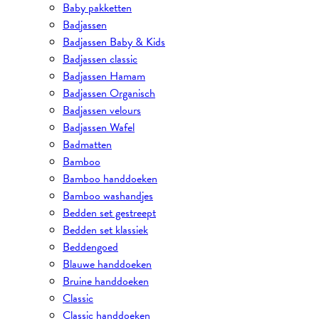
Baby pakketten
Badjassen
Badjassen Baby & Kids
Badjassen classic
Badjassen Hamam
Badjassen Organisch
Badjassen velours
Badjassen Wafel
Badmatten
Bamboo
Bamboo handdoeken
Bamboo washandjes
Bedden set gestreept
Bedden set klassiek
Beddengoed
Blauwe handdoeken
Bruine handdoeken
Classic
Classic handdoeken