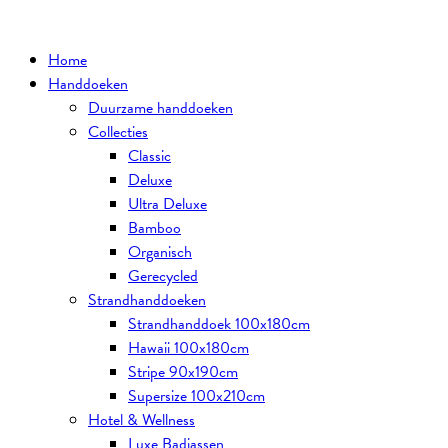
Ga
naar
Home
de
Handdoeken
inhoud
Duurzame handdoeken
Collecties
Classic
Deluxe
Ultra Deluxe
Bamboo
Organisch
Gerecycled
Strandhanddoeken
Strandhanddoek 100x180cm
Hawaii 100x180cm
Stripe 90x190cm
Supersize 100x210cm
Hotel & Wellness
Luxe Badjassen