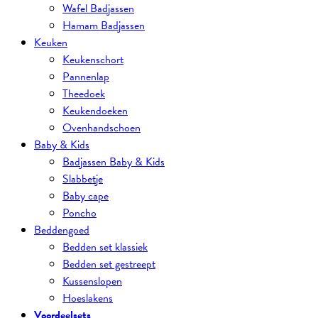
Wafel Badjassen
Hamam Badjassen
Keuken
Keukenschort
Pannenlap
Theedoek
Keukendoeken
Ovenhandschoen
Baby & Kids
Badjassen Baby & Kids
Slabbetje
Baby cape
Poncho
Beddengoed
Bedden set klassiek
Bedden set gestreept
Kussenslopen
Hoeslakens
Voordeelsets