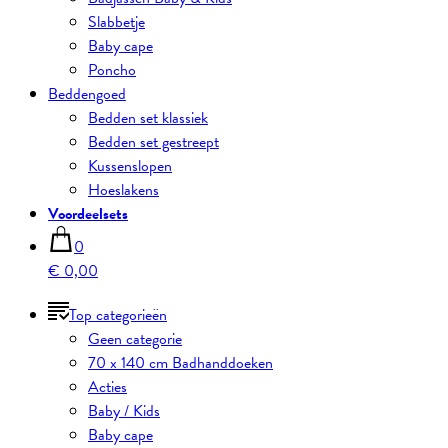
Slabbetje
Baby cape
Poncho
Beddengoed
Bedden set klassiek
Bedden set gestreept
Kussenslopen
Hoeslakens
Voordeelsets
0
€ 0,00
Top categorieën
Geen categorie
70 x 140 cm Badhanddoeken
Acties
Baby / Kids
Baby cape