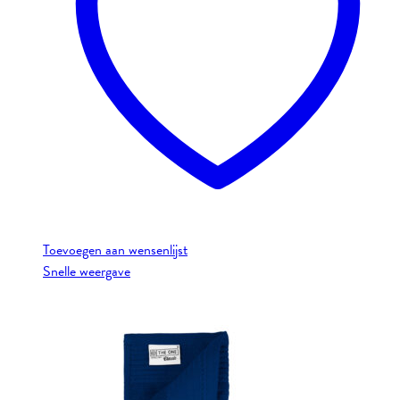
optie
kan
gekozen
worden
op
de
productpagina
Toevoegen aan wensenlijst
Snelle weergave