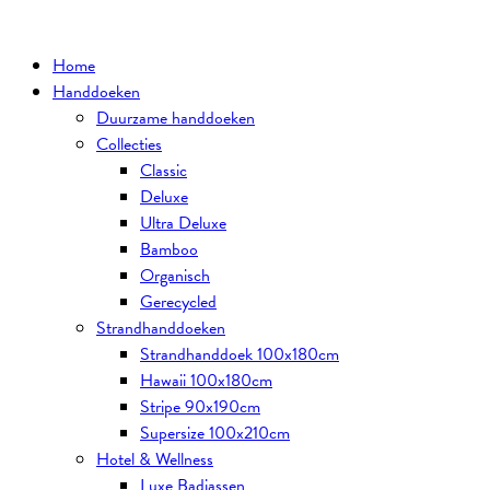
Ga
naar
Home
de
Handdoeken
inhoud
Duurzame handdoeken
Collecties
Classic
Deluxe
Ultra Deluxe
Bamboo
Organisch
Gerecycled
Strandhanddoeken
Strandhanddoek 100x180cm
Hawaii 100x180cm
Stripe 90x190cm
Supersize 100x210cm
Hotel & Wellness
Luxe Badjassen