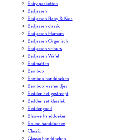
Baby pakketten
Badjassen
Badjassen Baby & Kids
Badjassen classic
Badjassen Hamam
Badjassen Organisch
Badjassen velours
Badjassen Wafel
Badmatten
Bamboo
Bamboo handdoeken
Bamboo washandjes
Bedden set gestreept
Bedden set klassiek
Beddengoed
Blauwe handdoeken
Bruine handdoeken
Classic
Classic handdoeken