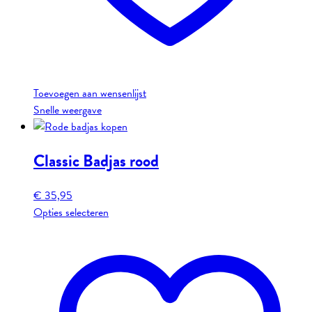
Toevoegen aan wensenlijst
Snelle weergave
Classic Badjas rood
€
35,95
Dit
Opties selecteren
product
heeft
meerdere
variaties.
Deze